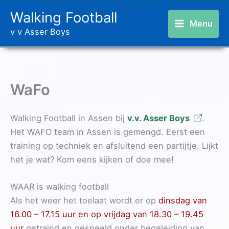
Ga
Walking Football
naar
Menu
v v Asser Boys
de
inhoud
WaFo
Walking Football in Assen bij
v.v. Asser Boys
.
Het WAFO team in Assen is gemengd. Eerst een
training op techniek en afsluitend een partijtje. Lijkt
het je wat? Kom eens kijken of doe mee!
WAAR is walking football
Als het weer het toelaat wordt er op
dinsdag van
16.00 – 17.15 uur en op vrijdag van 18.30 – 19.45
uur
getraind en gespeeld onder begeleiding van