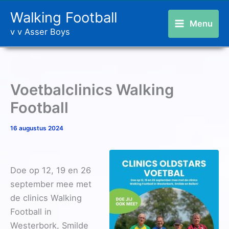
Ga
Walking Football
naar
Menu
v v Asser Boys
de
inhoud
Voetbalclinics Walking
Football
16 augustus 2024
Doe op 12, 19 en 26
september mee met
de clinics Walking
Football in
Westerbork, Smilde