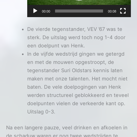
00:00
00:08
De vierde tegenstander, VEV ’67 was te
sterk. De uitslag werd toch nog 1-4 door
een doelpunt van Henk.
In de vijfde wedstrijd gingen we getergd
en met de mouwen opgestroopt, de
tegenstander Suri Oldstars kennis laten
maken met onze talenten. Het mocht niet
baten. De vele doelpogingen van Henk
werden structureel geblokkeerd en teveel
doelpunten vielen de verkeerde kant op.
Uitslag 0-3.
Na een langere pauze, veel drinken en afkoelen in
de schaduw waren er nog twee wedstrijden te