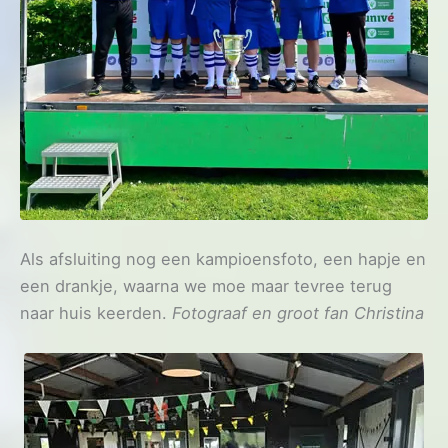
Als afsluiting nog een kampioensfoto, een hapje en
een drankje, waarna we moe maar tevree terug
naar huis keerden.
Fotograaf en groot fan Christina