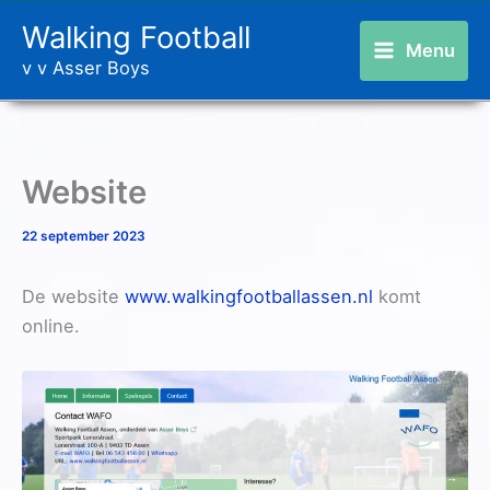
Ga
Walking Football
naar
Menu
v v Asser Boys
de
inhoud
Website
22 september 2023
De website
www.walkingfootballassen.nl
komt
online.